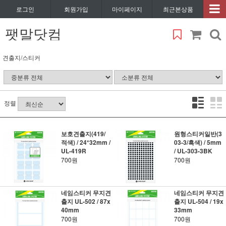
로그인
회원가입
마이페이지
최근본상품
팻말닷컴
견출지/스티커
정렬
보호견출지(419/
원형스티커일반(3
적색) / 24*32mm /
03-3/흑색) / 5mm
UL-419R
/ UL-303-3BK
700원
700원
네임스티커 무지견
네임스티커 무지견
출지 UL-502 / 87x
출지 UL-504 / 19x
40mm
33mm
700원
700원