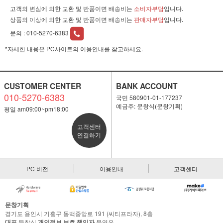
고객의 변심에 의한 교환 및 반품이면 배송비는
소비자부담
입니다.
상품의 이상에 의한 교환 및 반품이면 배송비는
판매자부담
입니다.
문의 :
010-5270-6383
*자세한 내용은 PC사이트의 이용안내를 참고하세요.
CUSTOMER CENTER
BANK ACCOUNT
010-5270-6383
국민 580901-01-177237
예금주: 문창식(문창기획)
평일 am09:00~pm18:00
고객센터
연결하기
PC 버전
이용안내
고객센터
문창기획
경기도 용인시 기흥구 동백중앙로 191 (씨티프라자), 8층
대표
문창식
개인정보 보호 책임자
문영은