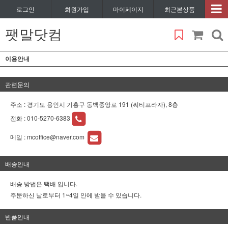
로그인
회원가입
마이페이지
최근본상품
팻말닷컴
이용안내
관련문의
주소 : 경기도 용인시 기흥구 동백중앙로 191 (씨티프라자), 8층
전화 :
010-5270-6383
메일 :
mcoffice@naver.com
배송안내
배송 방법은 택배 입니다.
주문하신 날로부터 1~4일 안에 받을 수 있습니다.
반품안내