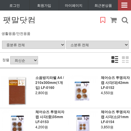
로그인
회원가입
마이페이지
최근본상품
팻말닷컴
생활용품/안전용품
정렬
소음방지라벨 A4 /
체어슈즈 투명의자
210x300mm(1개
캡 사각(대)42mm
입) LF-0160
LF-0152
2,800원
4,550원
체어슈즈 투명의자
체어슈즈 투명의자
캡 사각(중)35mm
캡 사각(소)21mm
LF-0153
LF-0154
4,200원
3,850원