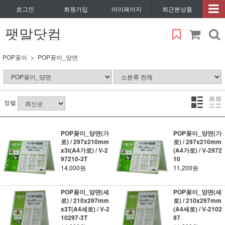
로그인
회원가입
마이페이지
최근본상품
팻말닷컴
POP꽂이
POP꽂이_양면
정렬
POP꽂이_양면(가
POP꽂이_양면(가
로) / 297x210mm
로) / 297x210mm
x3t(A4가로) / V-2
(A4가로) / V-2972
97210-3T
10
14,000원
11,200원
POP꽂이_양면(세
POP꽂이_양면(세
로) / 210x297mm
로) / 210x297mm
x3T(A4세로) / V-2
(A4세로) / V-2102
10297-3T
97