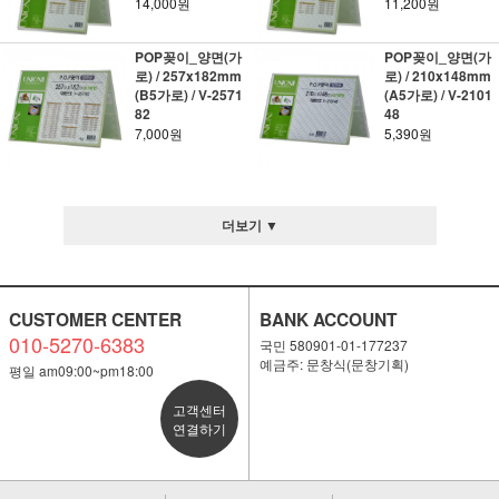
14,000원
11,200원
POP꽂이_양면(가
POP꽂이_양면(가
로) / 257x182mm
로) / 210x148mm
(B5가로) / V-2571
(A5가로) / V-2101
82
48
7,000원
5,390원
더보기 ▼
CUSTOMER CENTER
BANK ACCOUNT
010-5270-6383
국민 580901-01-177237
예금주: 문창식(문창기획)
평일 am09:00~pm18:00
고객센터
연결하기