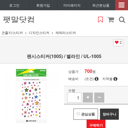
로그인
회원가입
마이페이지
최근본상품
팻말닷컴
견출지/스티커
디자인스티커
캐릭터스티커
2
팬시스티커(1005) / 별라인 / UL-1005
700
상품가
원
배송비
(조건)
지역별
수량
관심상품
장바구니
구매하기