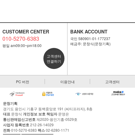
CUSTOMER CENTER
BANK ACCOUNT
010-5270-6383
국민 580901-01-177237
예금주: 문창식(문창기획)
평일 am09:00~pm18:00
고객센터
연결하기
PC 버전
이용안내
고객센터
문창기획
경기도 용인시 기흥구 동백중앙로 191 (씨티프라자), 8층
대표
문창식
개인정보 보호 책임자
문영은
통신판매업신고번호
제2020-용인기흥-0529호
사업자 등록번호
212-26-14029
전화
010-5270-6383
팩스
02-6280-1171