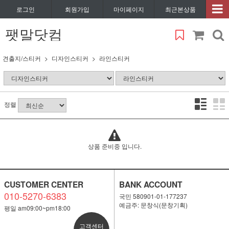
로그인
회원가입
마이페이지
최근본상품
팻말닷컴
견출지/스티커
디자인스티커
라인스티커
정렬
상품 준비중 입니다.
CUSTOMER CENTER
BANK ACCOUNT
010-5270-6383
국민 580901-01-177237
예금주: 문창식(문창기획)
평일 am09:00~pm18:00
고객센터